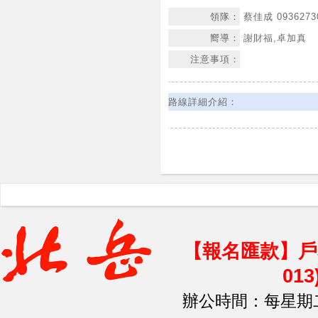
領隊：
蔡佳成 0936273
嚮導：
謝財福,卓加真
注意事項：
路線詳細介紹：
【報名匯款】戶
01
辦公時間：每星期二、