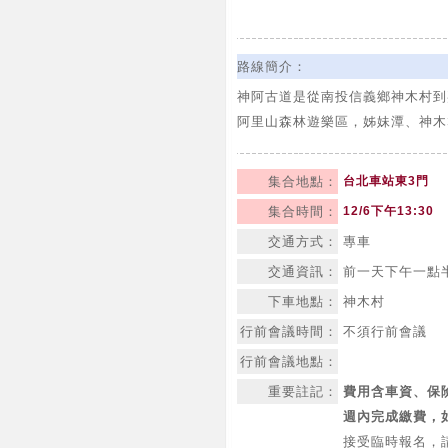
路線簡介：
神阿古道是從南投信義鄉神木村到
阿里山森林遊樂區，姊妹潭、神木
集合地點：
台北車站東3門
集合時間：
12/6下午13:30
交通方式：
專車
交通資訊：
前一天下午一點
下車地點：
神木村
行前會議時間：
不須行前會議
行前會議地點：
重要註記：
費用含車資、保
週內完成繳費，
接受臨時報名，