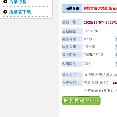
活動行程
活動名稱
神阿古道 大塔山
報名
活動表下載
活動日期：
2025/12/07~2025/
活動編號：
1140126
路線等級：
AK級
路線公里：
15公里
報名開始：
2025/08/12
名額限制：
20人
報名方式：
向活動收費組報名,
收費金額：
有效會員(會員)：
34
非有效會員(會友)：