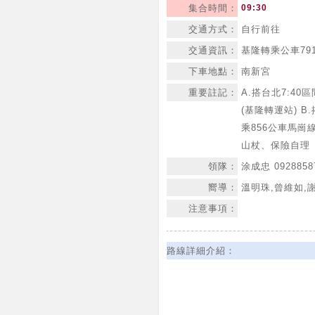
集合時間：
09:30
交通方式：
自行前往
交通資訊：
基隆轉乘公車79
下車地點：
南新宮
重要註記：
A.搭台北7:40
(基隆轉運站) B
乘856公車馬崗
山杖、保險自理
領隊：
涂成忠 0928858
嚮導：
溫明珠,曾維如,
注意事項：
路線詳細介紹：