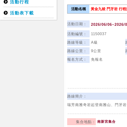
活動行程
活動名稱
黃金九稜 門牙岩
行程
活動表下載
活動日期：
2026/06/06~2026/
活動編號：
1150037
路線等級：
A級
路線公里：
9公里
報名方式：
免報名
路線簡介：
瑞芳南雅奇岩起登南雅山、門牙岩
集合地點：
南新宮集合