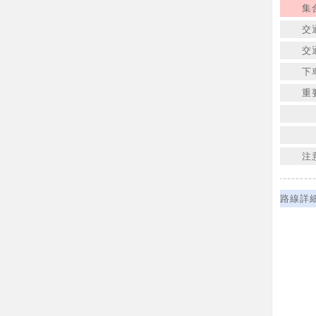
集
交
交
下
重
注
路線詳