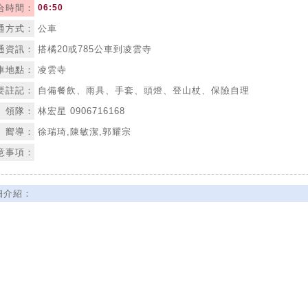
合時間：
06:50
通方式：
公車
通資訊：
搭橘20或785公車到凌雲寺
車地點：
凌雲寺
要註記：
自備餐飲、雨具、手套、頭燈、登山杖、保險自理
領隊：
林宏星 0906716168
嚮導：
徐瑞琦,陳敏潔,郭耀宗
意事項：
細介紹：