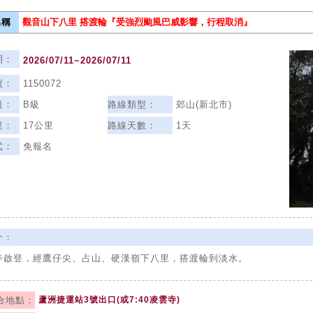
稱
觀音山下八里 搭渡輪
『受強烈颱風巴威影響，行程取消』
期：
2026/07/11~2026/07/11
號：
1150072
級：
B級
路線類型：
郊山(新北市)
里：
17公里
路線天數：
1天
式：
免報名
介：
寺啟登，經鷹仔尖、占山、硬漢嶺下八里，搭渡輪到淡水。
合地點：
蘆洲捷運站3號出口(或7:40凌雲寺)