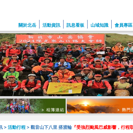
關於北岳
活動資訊
訊息看板
山域知識
會員專區
訊 >
活動行程
> 觀音山下八里 搭渡輪
『受強烈颱風巴威影響，行程