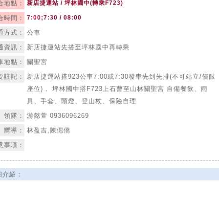
合地點：
新店捷運站 / 坪林國中(轉乘F723)
合時間：
7:00;7:30 / 08:00
通方式：
公車
通資訊：
新店捷運站先搭至坪林國中再轉乘
車地點：
關聖宮
要註記：
新店捷運站搭923公車7:00或7:30發車先到先排(不可站立/僅限
座位)， 坪林國中搭F723上石曹至山林關聖宮 自備餐飲、雨
具、手套、頭燈、登山杖、保險自理
領隊：
游懿萱 0936096269
嚮導：
林盈吉,陳偲僑
意事項：
細介紹：