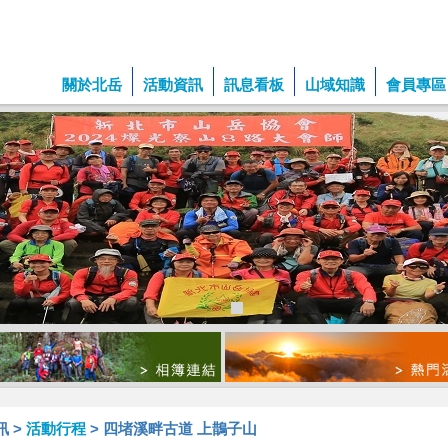
關於北岳
活動資訊
訊息看板
山域知識
會員專區
訊 >
活動行程
> 四堵溪畔古道 上鵲子山