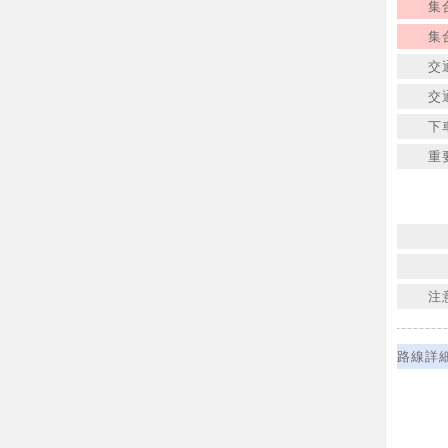
集
集
交
交
下
重
注
路線詳