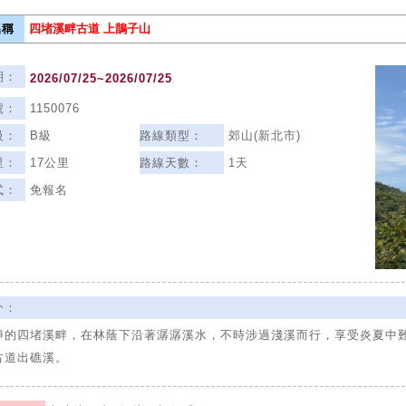
稱
四堵溪畔古道 上鵲子山
期：
2026/07/25~2026/07/25
號：
1150076
級：
B級
路線類型：
郊山(新北市)
里：
17公里
路線天數：
1天
式：
免報名
介：
靜的四堵溪畔，在林蔭下沿著潺潺溪水，不時涉過淺溪而行，享受炎夏中難得
古道出礁溪。