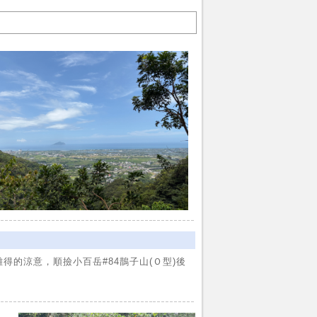
的涼意，順撿小百岳#84鵲子山(Ｏ型)後